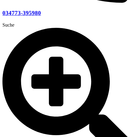
034773-395980
Suche