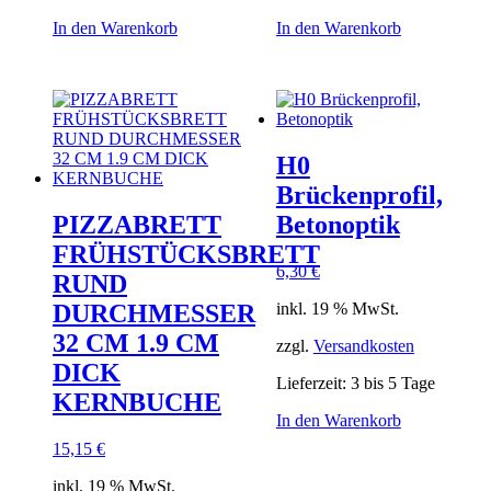
In den Warenkorb
In den Warenkorb
H0
Brückenprofil,
PIZZABRETT
Betonoptik
FRÜHSTÜCKSBRETT
6,30
€
RUND
inkl. 19 % MwSt.
DURCHMESSER
32 CM 1.9 CM
zzgl.
Versandkosten
DICK
Lieferzeit:
3 bis 5 Tage
KERNBUCHE
In den Warenkorb
15,15
€
inkl. 19 % MwSt.