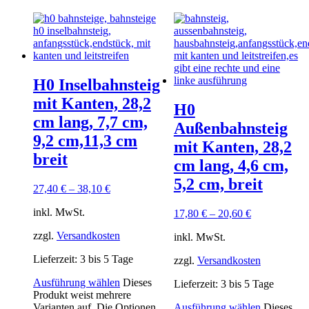
H0 Inselbahnsteig
mit Kanten, 28,2
H0
cm lang, 7,7 cm,
Außenbahnsteig
9,2 cm,11,3 cm
mit Kanten, 28,2
breit
cm lang, 4,6 cm,
5,2 cm, breit
27,40
€
–
38,10
€
inkl. MwSt.
17,80
€
–
20,60
€
zzgl.
Versandkosten
inkl. MwSt.
Lieferzeit:
3 bis 5 Tage
zzgl.
Versandkosten
Ausführung wählen
Dieses
Lieferzeit:
3 bis 5 Tage
Produkt weist mehrere
Varianten auf. Die Optionen
Ausführung wählen
Dieses