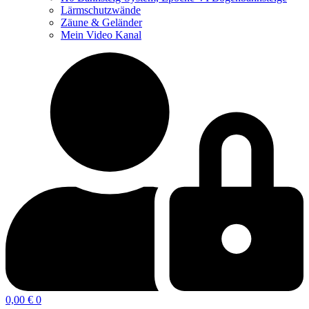
Lärmschutzwände
Zäune & Geländer
Mein Video Kanal
0,00
€
0