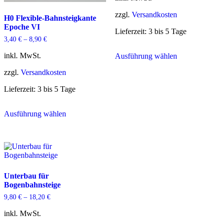
zzgl.
Versandkosten
H0 Flexible-Bahnsteigkante
Epoche VI
Lieferzeit:
3 bis 5 Tage
3,40
€
–
8,90
€
Dieses
inkl. MwSt.
Ausführung wählen
Produkt
weist
zzgl.
Versandkosten
mehrere
Varianten
Lieferzeit:
3 bis 5 Tage
auf.
Die
Dieses
Optionen
Ausführung wählen
Produkt
können
weist
auf
mehrere
der
Varianten
Produktseite
auf.
gewählt
Die
werden
Optionen
Unterbau für
können
Bogenbahnsteige
auf
der
9,80
€
–
18,20
€
Produktseite
gewählt
inkl. MwSt.
werden