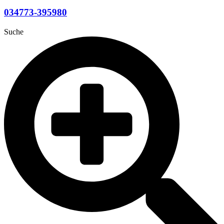
034773-395980
Suche