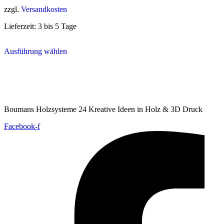
zzgl.
Versandkosten
Lieferzeit:
3 bis 5 Tage
Dieses
Ausführung wählen
Produkt
weist
mehrere
Varianten
auf.
Die
Optionen
Boumans Holzsysteme 24 Kreative Ideen in Holz & 3D Druck
können
auf
Facebook-f
der
Produktseite
gewählt
werden