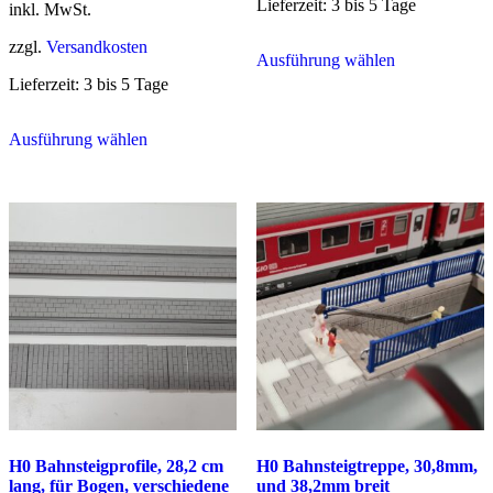
Lieferzeit:
3 bis 5 Tage
inkl. MwSt.
Dieses
zzgl.
Versandkosten
Ausführung wählen
Produkt
weist
Lieferzeit:
3 bis 5 Tage
mehrere
Dieses
Varianten
Ausführung wählen
Produkt
auf.
weist
Die
mehrere
Optionen
Varianten
können
auf.
auf
Die
der
Optionen
Produktseite
können
gewählt
auf
werden
der
Produktseite
gewählt
werden
H0 Bahnsteigprofile, 28,2 cm
H0 Bahnsteigtreppe, 30,8mm,
lang, für Bogen, verschiedene
und 38,2mm breit