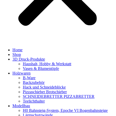
Home
Shop
3D Druck-Produkte
Haushalt, Hobby & Werkstatt
Vasen & Blumentöpfe
Holzwaren
B-Ware
Backzubehör
Hack und Schneideblöcke
Pizzaschieber Brotschieber
SCHNEIDEBRETTER PIZZABRETTER
Teelichthalter
Modellbau
H0 Bahnsteig-System, Epoche VI Bogenbahnsteige
Lärmschutzwände