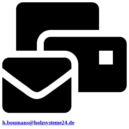
Zum
Inhalt
springen
h.boumans@holzsysteme24.de