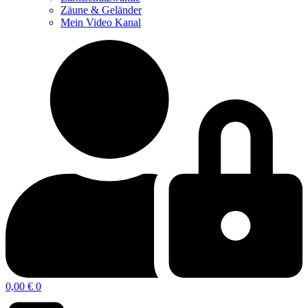
Zäune & Geländer
Mein Video Kanal
0,00
€
0