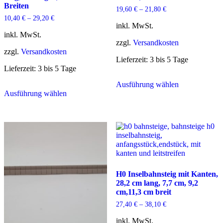
Breiten
19,60
€
–
21,80
€
10,40
€
–
29,20
€
inkl. MwSt.
inkl. MwSt.
zzgl.
Versandkosten
zzgl.
Versandkosten
Lieferzeit:
3 bis 5 Tage
Lieferzeit:
3 bis 5 Tage
Dieses
Ausführung wählen
Dieses
Produkt
Ausführung wählen
Produkt
weist
weist
mehrere
mehrere
Varianten
Varianten
auf.
auf.
Die
Die
Optionen
Optionen
können
können
auf
auf
der
H0 Inselbahnsteig mit Kanten,
der
Produktseite
28,2 cm lang, 7,7 cm, 9,2
Produktseite
gewählt
cm,11,3 cm breit
gewählt
werden
werden
27,40
€
–
38,10
€
inkl. MwSt.