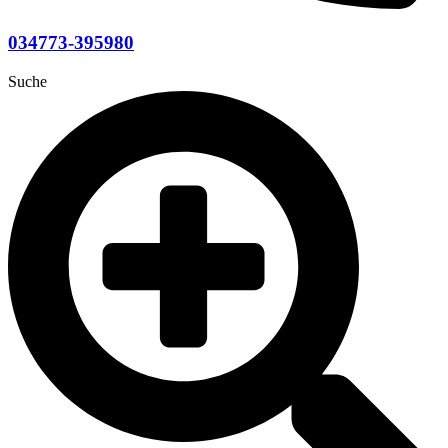
034773-395980
Suche