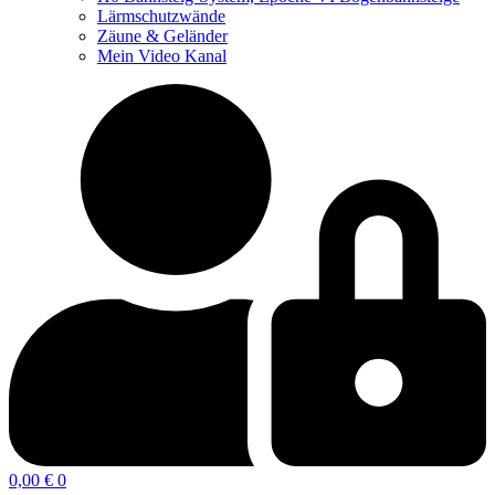
Lärmschutzwände
Zäune & Geländer
Mein Video Kanal
0,00
€
0